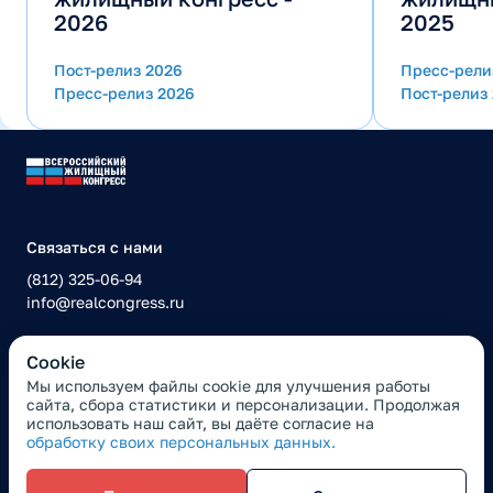
2026
2025
Пост-релиз 2026
Пресс-рели
Пресс-релиз 2026
Пост-релиз
Связаться с нами
(812) 325-06-94
info@realcongress.ru
Сookie
Политика конфиденциальности
Мы используем файлы cookie для улучшения работы
сайта, сбора статистики и персонализации. Продолжая
Правила оплаты
использовать наш сайт, вы даёте согласие на
обработку своих персональных данных.
Все материалы данного сайта являются объектами авторского права (в том
числе дизайн). Запрещается копирование, распространение или иное
использование информации без предварительного согласия
правообладателя.