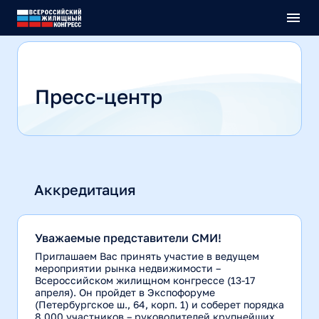
О конгрессе
Пресс-центр
Мероприятия
Отзывы
Пресс-центр
Оргкомитет
Контакты
Выставка
Вся программа
Фотоархив
Выставка недвижимости
Бизнес-туры
Участникам
Участникам выставки
Советы и клубы
Тренинги
Навигация
Учебная программа
Партнеры
Размещение в отелях
Аккредитация
Высшие брокерские курсы
Афиша
Закрытые встречи
Спонсоры и партнеры
Для спикеров
Премии и конкурсы
Информпартнеры
Регистрация
Культурная программа
Рекламные возможности
Уважаемые представители СМИ!
Онлайн конгресс
Стать партнером
Войти в личный кабинет
Соорганизаторы
Приглашаем Вас принять участие в ведущем
мероприятии рынка недвижимости –
Всероссийском жилищном конгрессе (13-17
апреля). Он пройдет в Экспофоруме
(Петербургское ш., 64, корп. 1) и соберет порядка
8 000 участников – руководителей крупнейших