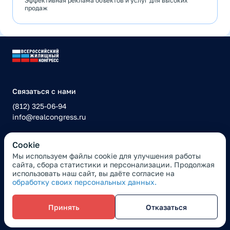
Эффективная реклама объектов и услуг для высоких
продаж
Связаться с нами
(812) 325-06-94
info@realcongress.ru
Сookie
Политика конфиденциальности
Мы используем файлы cookie для улучшения работы
сайта, сбора статистики и персонализации. Продолжая
Правила оплаты
использовать наш сайт, вы даёте согласие на
обработку своих персональных данных.
Все материалы данного сайта являются объектами авторского права (в том
числе дизайн). Запрещается копирование, распространение или иное
использование информации без предварительного согласия
правообладателя.
Принять
Отказаться
© 2007—2026 ООО «ЭКСПО ТАЙМ»