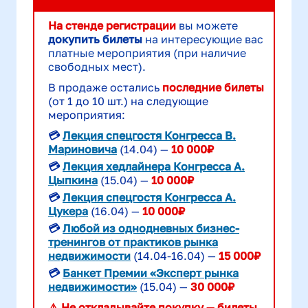
На стенде регистрации
вы можете
докупить билеты
на интересующие вас
платные мероприятия (при наличие
свободных мест).
В продаже остались
последние билеты
(от 1 до 10 шт.) на следующие
мероприятия:
💳
Лекция спецгостя Конгресса В.
Мариновича
(14.04) —
10 000₽
💳
Лекция хедлайнера Конгресса А.
Цыпкина
(15.04) —
10 000₽
💳
Лекция спецгостя Конгресса А.
Цукера
(16.04) —
10 000₽
💳
Любой из однодневных бизнес-
тренингов от практиков рынка
недвижимости
(14.04-16.04) —
15 000₽
💳
Банкет Премии «Эксперт рынка
недвижимости»
(15.04) —
30 000₽
⚠️ Не откладывайте покупку — билеты