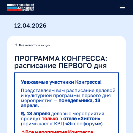
О конгрессе
12.04.2026
Пресс-центр
Мероприятия
Отзывы
Оргкомитет
Все новости и акции
Контакты
Выставка
Вся программа
Фотоархив
ПРОГРАММА КОНГРЕССА:
Выставка недвижимости
Бизнес-туры
Участникам
Участникам выставки
расписание ПЕРВОГО дня
Советы и клубы
Тренинги
Навигация
Учебная программа
Партнеры
Размещение в отелях
Высшие брокерские курсы
Афиша
Уважаемые участники Конгресса!
Закрытые встречи
Спонсоры и партнеры
Для спикеров
Премии и конкурсы
Информпартнеры
Представляем вам расписание деловой
Регистрация
Культурная программа
Рекламные возможности
и культурной программы первого дня
Онлайн конгресс
Стать партнером
мероприятия —
понедельника, 13
Войти в личный кабинет
Соорганизаторы
апреля.
📃 13 апреля
деловые мероприятия
пройдут
только
в
отеле «
Хилтон»
(примыкает к КВЦ
«
Экспофорум
»
)
⚠️Все мероприятия Конгресса