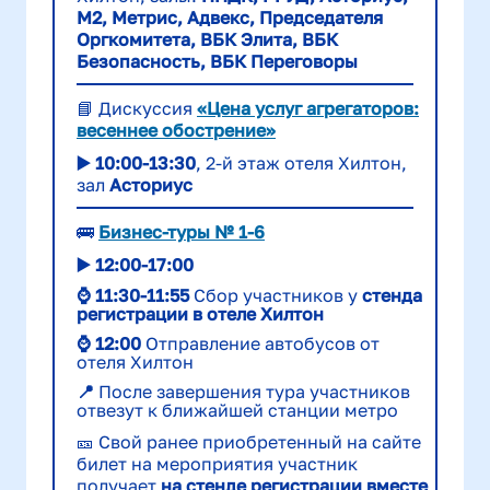
М2, Метрис, Адвекс, Председателя
Оргкомитета, ВБК Элита, ВБК
Безопасность, ВБК Переговоры
📘 Дискуссия
«Цена услуг агрегаторов:
весеннее обострение»
▶️
10:
00-13:30
, 2-й этаж отеля Хилтон,
зал
Асториус
🚌
Бизнес-туры № 1-6
▶️
12:
00-17:00
⌚ 11:30-11:55
Сбор участников у
стенда
регистрации в отеле Хилтон
⌚ 12:00
Отправление автобусов от
отеля Хилтон
📍
После завершения тура участников
отвезут к ближайшей станции метро
🎫 Свой ранее приобретенный на сайте
билет на мероприятия участник
получает
на стенде регистрации вместе