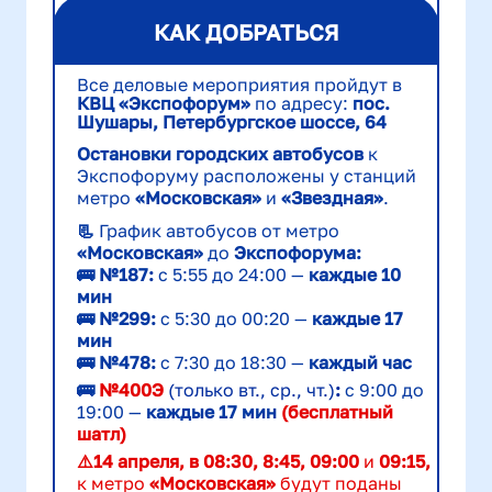
КАК ДОБРАТЬСЯ
Все деловые мероприятия пройдут в
КВЦ «Экспофорум»
по адресу:
пос.
Шушары, Петербургское шоссе, 64
Остановки городских автобусов
к
Экспофоруму расположены у станций
метро
«Московская»
и
«Звездная»
.
📃
График автобусов от метро
«Московская»
до
Экспофорума:
🚌 №187:
с 5:55 до 24:00 —
каждые 10
мин
🚌 №299:
с 5:30 до 00:20 —
каждые 17
мин
🚌 №478:
с 7:30 до 18:30 —
каждый час
🚌
№400Э
(только вт., ср., чт.)
:
с 9:00 до
19:00 —
каждые 17 мин
(бесплатный
шатл)
⚠️14 апреля, в 08:30, 8:45, 09:00
и
09:15,
к метро
«Московская»
будут поданы