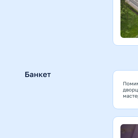
Банкет
Помим
дворц
масте