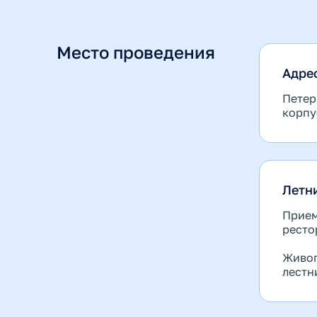
Место проведения
Адре
Петер
корпу
Летн
Прием
ресто
Живоп
лестн