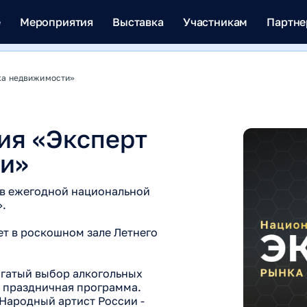
е
Мероприятия
Выставка
Участникам
Партн
ка недвижимости»
ия «Эксперт
и»
в ежегодной национальной
.
т в роскошном зале Летнего
огатый выбор алкогольных
я праздничная программа.
Народный артист России -