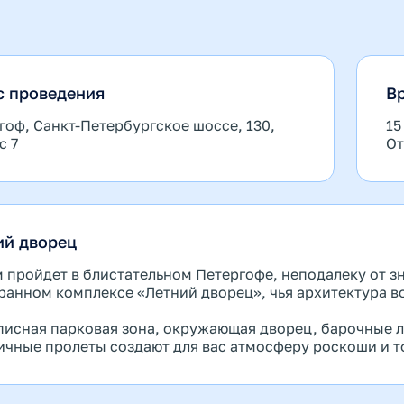
с проведения
В
гоф, Санкт-Петербургское шоссе, 130,
15
с 7
От
ий дворец
 пройдет в блистательном Петергофе, неподалеку от з
ранном комплексе «Летний дворец», чья архитектура во
исная парковая зона, окружающая дворец, барочные 
ичные пролеты создают для вас атмосферу роскоши и т