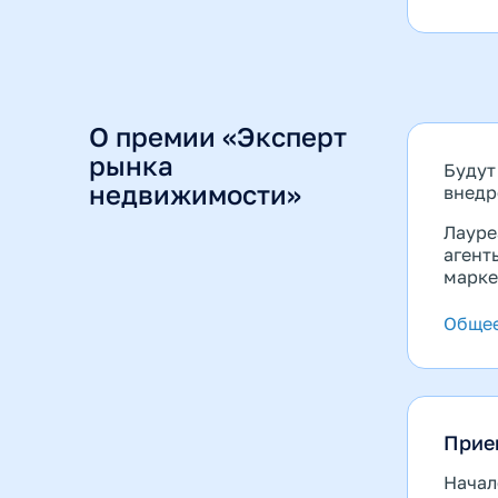
О премии «Эксперт
рынка
Будут
недвижимости»
внедр
Лауре
агент
марке
Обще
Прие
Начал