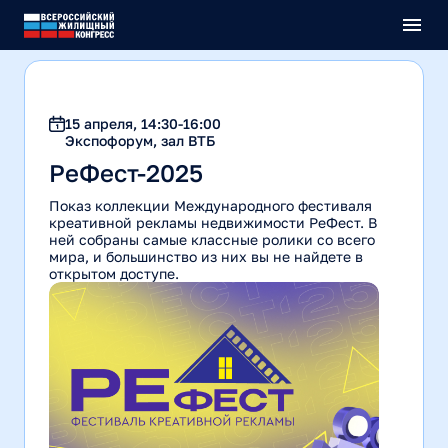
О конгрессе
Пресс-центр
Мероприятия
Отзывы
15 апреля, 14:30-16:00
Оргкомитет
Экспофорум, зал ВТБ
Контакты
Выставка
РеФест-2025
Вся программа
Фотоархив
Выставка недвижимости
Бизнес-туры
Показ коллекции Международного фестиваля
Участникам
Участникам выставки
Советы и клубы
креативной рекламы недвижимости РеФест. В
Тренинги
ней собраны самые классные ролики со всего
Навигация
Учебная программа
Партнеры
мира, и большинство из них вы не найдете в
Размещение в отелях
Высшие брокерские курсы
открытом доступе.
Афиша
Закрытые встречи
Спонсоры и партнеры
Для спикеров
Премии и конкурсы
Информпартнеры
Регистрация
Культурная программа
Рекламные возможности
Онлайн конгресс
Стать партнером
Войти в личный кабинет
Соорганизаторы