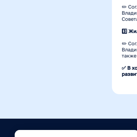
✏️ Со
Влади
Совет
3️⃣ Ж
✏️ Со
Влади
также
✅ В х
разви
Связаться 