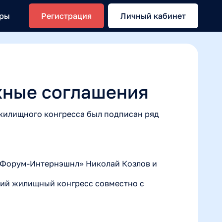
еры
Регистрация
Личный кабинет
жные соглашения
 жилищного конгресса был подписан ряд
оФорум-Интернэшнл» Николай Козлов и
ий жилищный конгресс совместно с