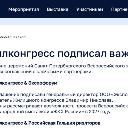
е
Мероприятия
Выставка
Участникам
Партн
овости и акции
лконгресс подписал ва
зоне церемоний Санкт-Петербургского Всероссийского
х соглашений с ключевыми партнерами.
илконгресс & Экспофорум
глашение подписали генеральный директор ООО «Эксп
атель Жилищного конгресса Владимир Николаев.
ны рассматривают возможность провести Всероссийск
народной выставкой «ЖКХ России» в 2027 году.
илконгресс & Российская Гильдия риэлторов