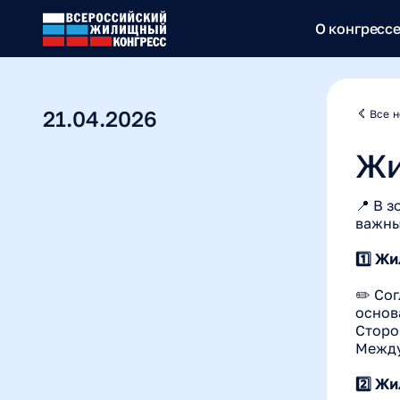
О конгресс
21.04.2026
Все н
Жи
📍 В 
важны
1️⃣ Ж
✏️ Со
основ
Сторо
Между
2️⃣ Ж