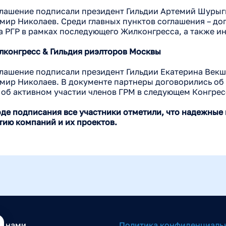
глашение подписали президент Гильдии Артемий Шурыг
мир Николаев. Среди главных пунктов соглашения – д
а РГР в рамках последующего Жилконгресса, а также 
илконгресс & Гильдия риэлторов Москвы
глашение подписали президент Гильдии Екатерина Век
мир Николаев. В документе партнеры договорились о
 об активном участии членов ГРМ в следующем Конгрес
оде подписания все участники отметили, что надежные
тию компаний и их проектов.
с нами
Политика конфиденциаль