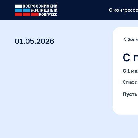
О конгресс
01.05.2026
Все н
С 
С 1 м
Спаси
Пусть